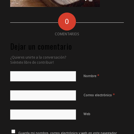
0
COMENTARIOS
Dejar un comentario
¿Quieres unirte a la conversación?
Siéntete libre de contribuir!
*
Nombre
*
Correo electrónico
Web
Guarda mi nombre, correo electrónico y web en este navegador