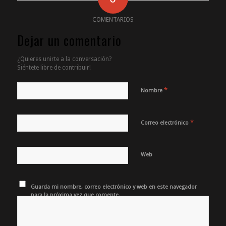
COMENTARIOS
Dejar un comentario
¿Quieres unirte a la conversación?
Siéntete libre de contribuir!
*
Nombre
*
Correo electrónico
Web
Guarda mi nombre, correo electrónico y web en este navegador
para la próxima vez que comente.