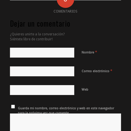
COMENTARIOS
Dejar un comentario
¿Quieres unirte a la conversación?
Siéntete libre de contribuir!
*
Nombre
*
Correo electrónico
Web
Guarda mi nombre, correo electrónico y web en este navegador
para la próxima vez que comente.