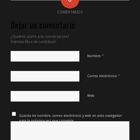
COMENTARIOS
Dejar un comentario
¿Quieres unirte a la conversación?
Siéntete libre de contribuir!
*
Nombre
*
Correo electrónico
Web
Guarda mi nombre, correo electrónico y web en este navegador
para la próxima vez que comente.