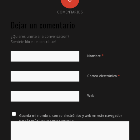
COMENTARIOS
Dejar un comentario
¿Quieres unirte a la conversación?
Siéntete libre de contribuir!
*
Nombre
*
Correo electrónico
Web
Guarda mi nombre, correo electrónico y web en este navegador
para la próxima vez que comente.