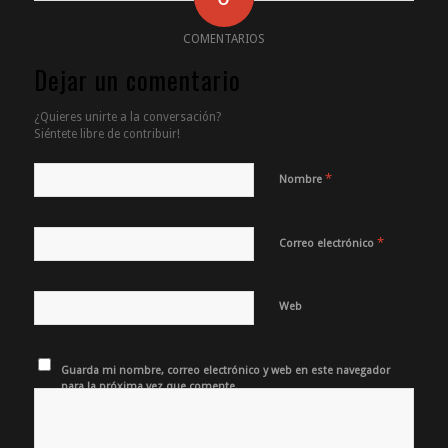
COMENTARIOS
Dejar un comentario
¿Quieres unirte a la conversación?
Siéntete libre de contribuir!
*
Nombre
*
Correo electrónico
Web
Guarda mi nombre, correo electrónico y web en este navegador
para la próxima vez que comente.