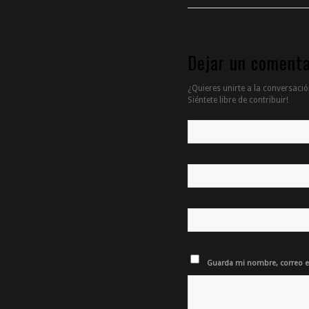
Dejar un comenta
¿Quieres unirte a la conversació
Siéntete libre de contribuir!
Guarda mi nombre, correo el