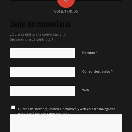
COMENTARIOS
Dejar un comentario
¿Quieres unirte a la conversación?
Siéntete libre de contribuir!
*
Nombre
*
Correo electrónico
Web
Guarda mi nombre, correo electrónico y web en este navegador
para la próxima vez que comente.