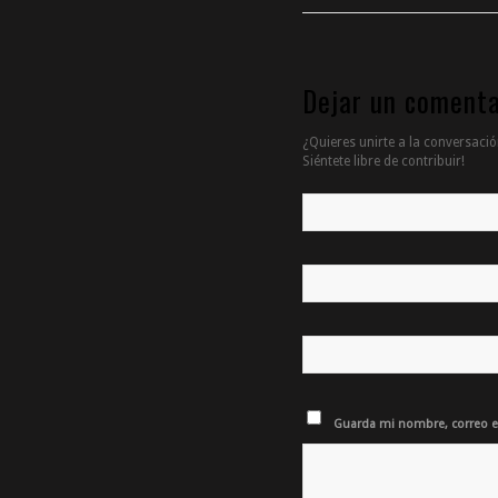
Dejar un comenta
¿Quieres unirte a la conversació
Siéntete libre de contribuir!
Guarda mi nombre, correo el