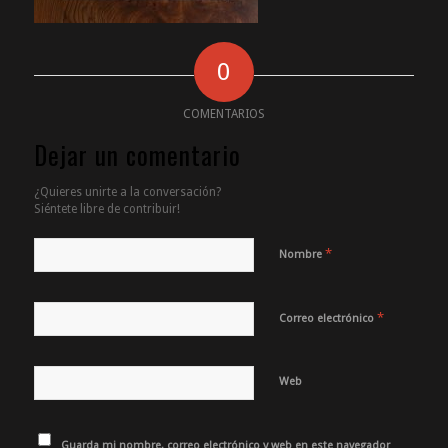
0
COMENTARIOS
Dejar un comentario
¿Quieres unirte a la conversación?
Siéntete libre de contribuir!
*
Nombre
*
Correo electrónico
Web
Guarda mi nombre, correo electrónico y web en este navegador