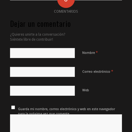
COMENTARIOS
Dejar un comentario
¿Quieres unirte a la conversación?
Siéntete libre de contribuir!
*
Nombre
*
Correo electrónico
Web
Guarda mi nombre, correo electrónico y web en este navegador
para la próxima vez que comente.