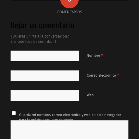
COMENTARIOS
Dejar un comentario
¿Quieres unirte a la conversación?
Siéntete libre de contribuir!
*
Nombre
*
Correo electrónico
Web
Guarda mi nombre, correo electrónico y web en este navegador
para la próxima vez que comente.