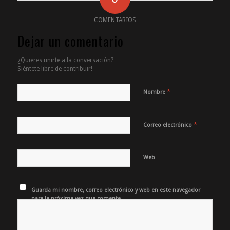
COMENTARIOS
Dejar un comentario
¿Quieres unirte a la conversación?
Siéntete libre de contribuir!
*
Nombre
*
Correo electrónico
Web
Guarda mi nombre, correo electrónico y web en este navegador
para la próxima vez que comente.