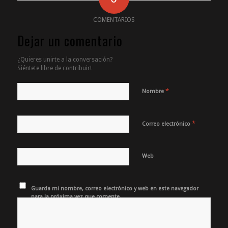
COMENTARIOS
Dejar un comentario
¿Quieres unirte a la conversación?
Siéntete libre de contribuir!
*
Nombre
*
Correo electrónico
Web
Guarda mi nombre, correo electrónico y web en este navegador
para la próxima vez que comente.